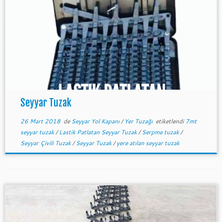
Seyyar Tuzak
26 Mart 2018
de
Seyyar Yol Kapanı
/
Yer Tuzağı
etiketlendi
7mt
seyyar tuzak
/
Lastik Patlatan Seyyar Tuzak
/
Serpme tuzak
/
Seyyar Çivili Tuzak
/
Seyyar Tuzak
/
yere atılan seyyar tuzak