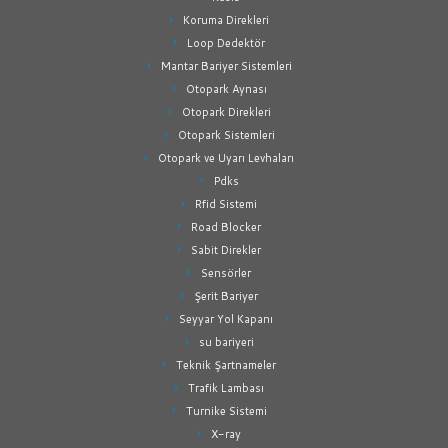
Koruma Direkleri
Loop Dedektör
Mantar Bariyer Sistemleri
Otopark Aynası
Otopark Direkleri
Otopark Sistemleri
Otopark ve Uyarı Levhaları
Pdks
Rfid Sistemi
Road Blocker
Sabit Direkler
Sensörler
Şerit Bariyer
Seyyar Yol Kapanı
su bariyeri
Teknik Şartnameler
Trafik Lambası
Turnike Sistemi
X-ray