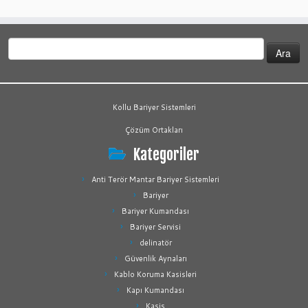
Arama:
Kollu Bariyer Sistemleri
Çözüm Ortakları
Kategoriler
Anti Terör Mantar Bariyer Sistemleri
Bariyer
Bariyer Kumandası
Bariyer Servisi
delinatör
Güvenlik Aynaları
Kablo Koruma Kasisleri
Kapı Kumandası
Kasis