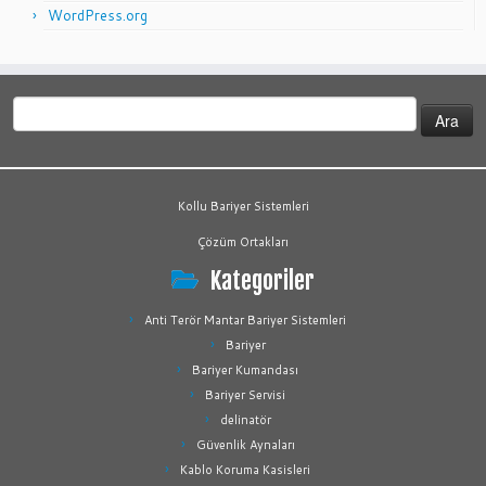
WordPress.org
Arama:
Kollu Bariyer Sistemleri
Çözüm Ortakları
Kategoriler
Anti Terör Mantar Bariyer Sistemleri
Bariyer
Bariyer Kumandası
Bariyer Servisi
delinatör
Güvenlik Aynaları
Kablo Koruma Kasisleri