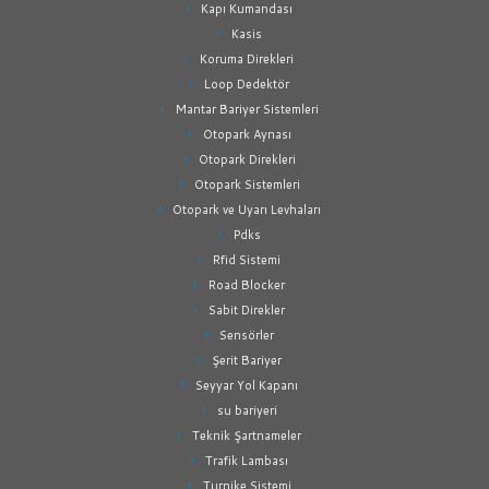
Kapı Kumandası
Kasis
Koruma Direkleri
Loop Dedektör
Mantar Bariyer Sistemleri
Otopark Aynası
Otopark Direkleri
Otopark Sistemleri
Otopark ve Uyarı Levhaları
Pdks
Rfid Sistemi
Road Blocker
Sabit Direkler
Sensörler
Şerit Bariyer
Seyyar Yol Kapanı
su bariyeri
Teknik Şartnameler
Trafik Lambası
Turnike Sistemi