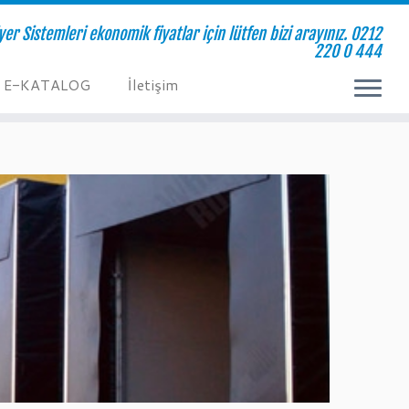
yer Sistemleri ekonomik fiyatlar için lütfen bizi arayınız. 0212
220 0 444
E-KATALOG
İletişim