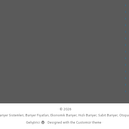
·
© 2026
ariyer Sistemleri, Bariyer Fiyatları, Ekonomik Bariyer, Hızlı Bariyer, Sabit Bariyer, Otopa
Geliştirici
·
Designed with the
Customizr theme
·