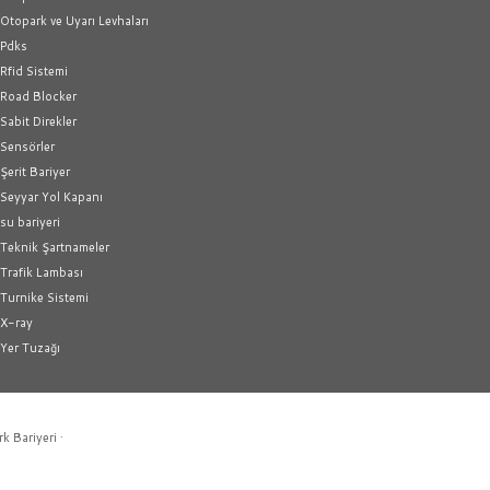
Otopark ve Uyarı Levhaları
Pdks
Rfid Sistemi
Road Blocker
Sabit Direkler
Sensörler
Şerit Bariyer
Seyyar Yol Kapanı
su bariyeri
Teknik Şartnameler
Trafik Lambası
Turnike Sistemi
X-ray
Yer Tuzağı
rk Bariyeri
·