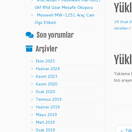
Rfid Anten – Moonwell Mw-8817
Yük
Uhf Rfid Uzun Mesafe Okuyucu
Moowell MW-1251 Araç Cam
29 Ocak 
Ogs Etiketi
körükleri
/
Son yorumlar
Arşivler
Yük
Ekim 2025
Haziran 2024
Yükleme k
Kasım 2023
bizi arayın
Kasım 2020
Ocak 2020
Temmuz 2019
Haziran 2019
Mayıs 2019
Mart 2019
Ocak 2019
←
Yük