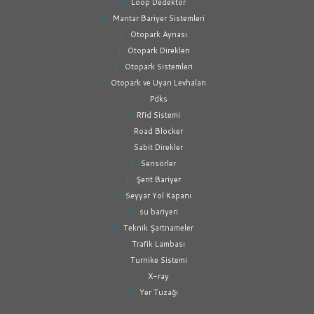
Loop Dedektör
Mantar Bariyer Sistemleri
Otopark Aynası
Otopark Direkleri
Otopark Sistemleri
Otopark ve Uyarı Levhaları
Pdks
Rfid Sistemi
Road Blocker
Sabit Direkler
Sensörler
Şerit Bariyer
Seyyar Yol Kapanı
su bariyeri
Teknik Şartnameler
Trafik Lambası
Turnike Sistemi
X-ray
Yer Tuzağı