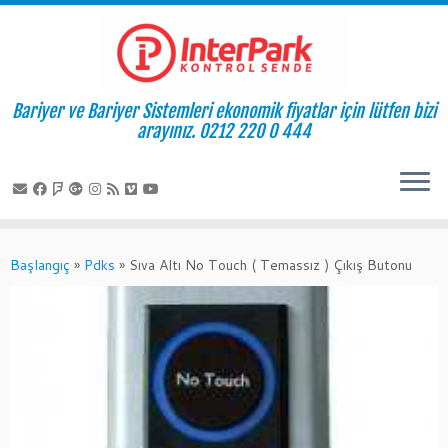
Bariyer ve Bariyer Sistemleri ekonomik fiyatlar için lütfen bizi
arayınız. 0212 220 0 444
Skip
to
Başlangıç
»
Pdks
»
Sıva Altı No Touch ( Temassız ) Çıkış Butonu
content