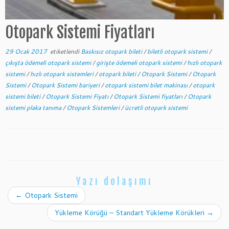
Otopark Sistemi Fiyatları
29 Ocak 2017
etiketlendi
Baskısız otopark bileti
/
biletli otopark sistemi
/
çıkışta ödemeli otopark sistemi
/
girişte ödemeli otopark sistemi
/
hızlı otopark
sistemi
/
hızlı otopark sistemleri
/
otopark bileti
/
Otopark Sistemi
/
Otopark
Sistemi
/
Otopark Sistemi bariyeri
/
otopark sistemi bilet makinası
/
otopark
sistemi bileti
/
Otopark Sistemi Fiyatı
/
Otopark Sistemi fiyatları
/
Otopark
sistemi plaka tanıma
/
Otopark Sistemleri
/
ücretli otopark sistemi
Yazı dolaşımı
←
Otopark Sistemi
Yükleme Körüğü – Standart Yükleme Körükleri
→