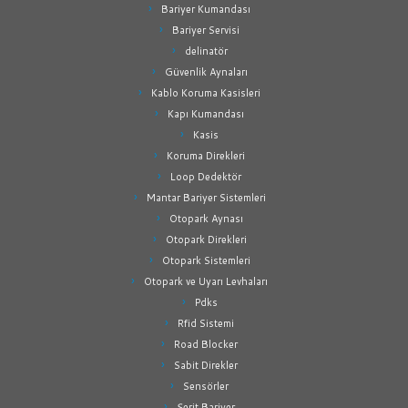
Bariyer Kumandası
Bariyer Servisi
delinatör
Güvenlik Aynaları
Kablo Koruma Kasisleri
Kapı Kumandası
Kasis
Koruma Direkleri
Loop Dedektör
Mantar Bariyer Sistemleri
Otopark Aynası
Otopark Direkleri
Otopark Sistemleri
Otopark ve Uyarı Levhaları
Pdks
Rfid Sistemi
Road Blocker
Sabit Direkler
Sensörler
Şerit Bariyer