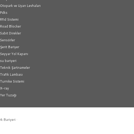
Otopark ve Uyarı Levhaları
Pdks
Rfid Sistemi
Road Blocker
Sabit Direkler
Sensörler
Şerit Bariyer
Seyyar Yol Kapanı
su bariyeri
Teknik Şartnameler
Trafik Lambası
Turnike Sistemi
X-ray
Yer Tuzağı
rk Bariyeri
·