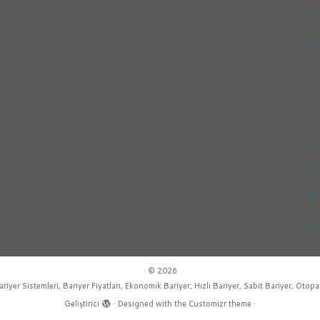
·
© 2026
ariyer Sistemleri, Bariyer Fiyatları, Ekonomik Bariyer, Hızlı Bariyer, Sabit Bariyer, Otopa
Geliştirici
·
Designed with the
Customizr theme
·