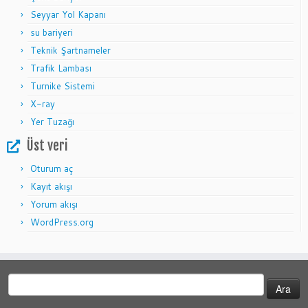
Seyyar Yol Kapanı
su bariyeri
Teknik Şartnameler
Trafik Lambası
Turnike Sistemi
X-ray
Yer Tuzağı
Üst veri
Oturum aç
Kayıt akışı
Yorum akışı
WordPress.org
Arama: