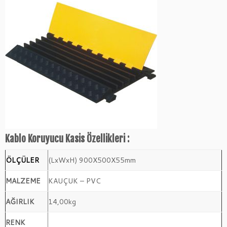
Kablo Koruyucu Kasis Özellikleri :​
ÖLÇÜLER
(LxWxH) 900X500X55mm
MALZEME
KAUÇUK – PVC
AĞIRLIK
14,00kg
RENK