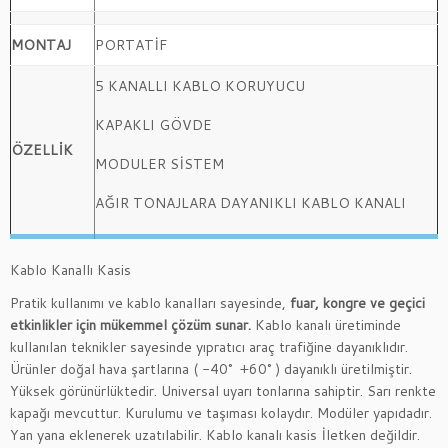
MONTAJ
PORTATİF
5 KANALLI KABLO KORUYUCU
KAPAKLI GÖVDE
ÖZELLİK
MODULER SİSTEM
AĞIR TONAJLARA DAYANIKLI KABLO KANALI
Kablo Kanallı Kasis
Pratik kullanımı ve kablo kanalları sayesinde,
fuar, kongre ve geçici
etkinlikler için mükemmel çözüm sunar.
Kablo kanalı üretiminde
kullanılan teknikler sayesinde yıpratıcı araç trafiğine dayanıklıdır.
Ürünler doğal hava şartlarına ( -40° +60° ) dayanıklı üretilmiştir.
Yüksek görünürlüktedir. Universal uyarı tonlarına sahiptir. Sarı renkte
kapağı mevcuttur. Kurulumu ve taşıması kolaydır. Modüler yapıdadır.
Yan yana eklenerek uzatılabilir. Kablo kanalı kasis İletken değildir.