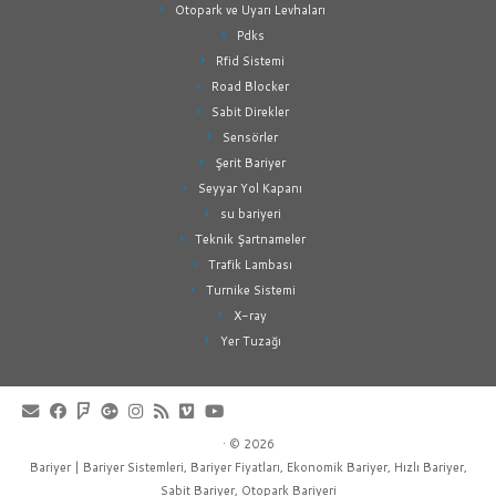
Otopark ve Uyarı Levhaları
Pdks
Rfid Sistemi
Road Blocker
Sabit Direkler
Sensörler
Şerit Bariyer
Seyyar Yol Kapanı
su bariyeri
Teknik Şartnameler
Trafik Lambası
Turnike Sistemi
X-ray
Yer Tuzağı
·
© 2026
Bariyer | Bariyer Sistemleri, Bariyer Fiyatları, Ekonomik Bariyer, Hızlı Bariyer,
Sabit Bariyer, Otopark Bariyeri