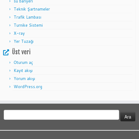
su bariyeri
Teknik Şartnameler
Trafik Lambası
Turnike Sistemi
X-ray
Yer Tuzağı
Üst veri
Oturum aç
Kayıt akışı
Yorum akışı
WordPress.org
Arama: